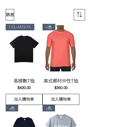
篩選
CHAMPION
6色
高磅數T恤
美式鄉村中性T恤
價格
價格
$420.00
$350.00
加入購物車
加入購物車
4色
4色