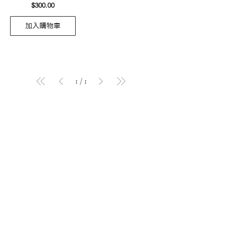
價格
$300.00
加入購物車
1
/
1