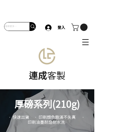
登入
連成
客製
厚磅系列(210g)
• 快速出貨 • 印刷顏色飽滿
不失真 •
印刷油墨耐磨耐水洗