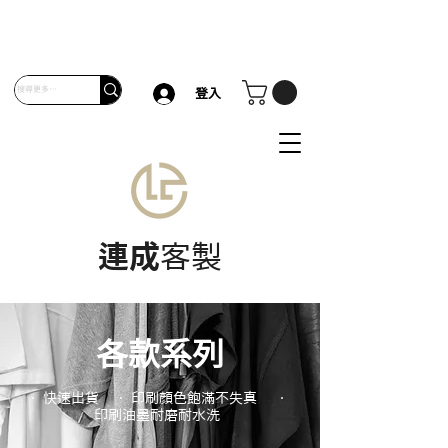
登入
連成
客製
各款系列
• 快速出貨 • 印刷顏色飽滿
不失真 •
印刷油墨耐磨耐水洗