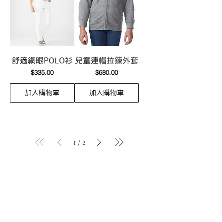
舒適網眼POLO衫
兒童連帽拉錬外套
價格
價格
$335.00
$680.00
加入購物車
加入購物車
1
/
2