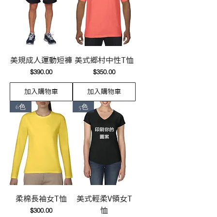
美規成人運動短褲
美式鄉村中性T恤
價格
價格
$390.00
$350.00
加入購物車
加入購物車
6色
5色
柔棉長袖女T恤
美式輕柔V領女T
價格
$300.00
恤