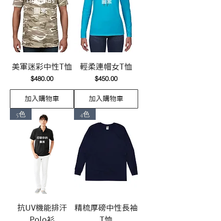
美軍迷彩中性T恤
輕柔連帽女T恤
價格
價格
$480.00
$450.00
加入購物車
加入購物車
5色
4色
抗UV機能排汗
精梳厚磅中性長袖
Polo衫
T恤