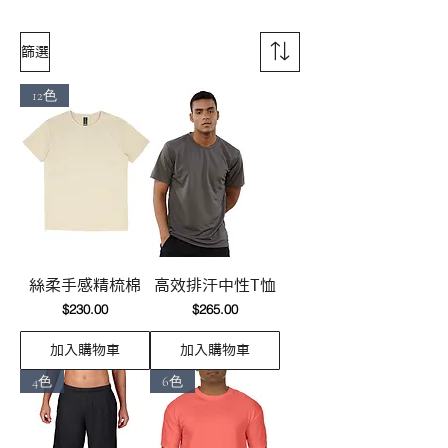
篩選
12色
絲柔手感精梳棉
高效排汗中性T恤
價格
價格
$230.00
$265.00
加入購物車
加入購物車
4色
6色