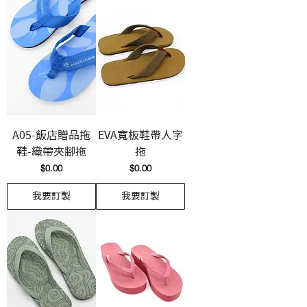
A05-飯店贈品拖
EVA寬板鞋帶人字
鞋-織帶夾腳拖
拖
價格
價格
$0.00
$0.00
我要訂製
我要訂製