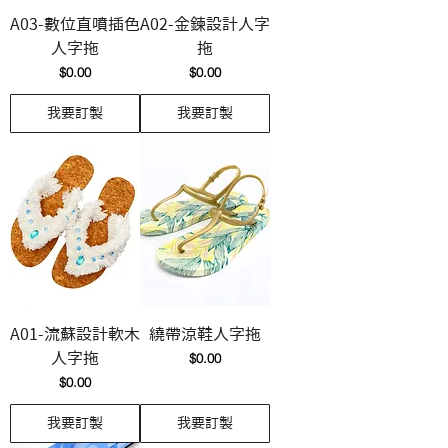
A03-數位直噴插色
A02-金鍊設計人字
人字拖
拖
價格
價格
$0.00
$0.00
我要訂製
我要訂製
A01-流蘇設計軟木
繞帶涼鞋人字拖
價格
人字拖
$0.00
價格
$0.00
我要訂製
我要訂製