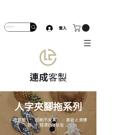
登入
連成
客製
人字夾腳拖系列
• 高質感 • 印刷不失真 • 高級止滑橡
膠 • 經濟EVA發泡