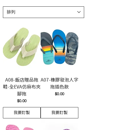
A08-飯店贈品拖
A07-橡膠發泡人字
鞋-全EVA仿麻布夾
拖插色款
價格
腳拖
$0.00
價格
$0.00
我要訂製
我要訂製