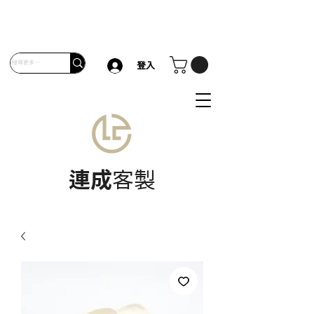
登入
連成
客製