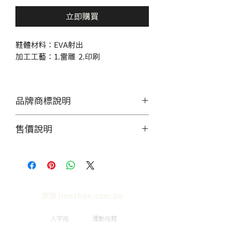
立即購買
鞋體材料：EVA射出
加工工藝：1.雷雕 2.印刷
品牌商標說明
產品照片僅供展示，無提供零售
售價說明
服務，造成不便敬請見諒。
價格僅供參考，實際單價需聯繫
客服，討論數量做工等細節。
瀏覽 lienchen.com.tw
人字拖
運動拖鞋