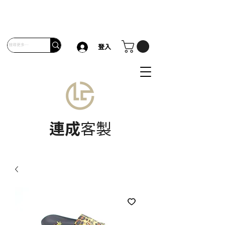
登入
連成
客製