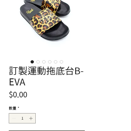
訂製運動拖底台B-
EVA
價
$0.00
格
數量
*