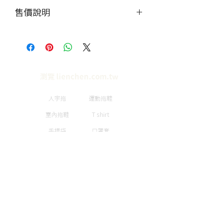
產品照片僅供展示，無提供零售
售價說明
服務，造成不便敬請見諒。
價格僅供參考，實際單價需聯繫
客服，討論數量做工等細節。
瀏覽 lienchen.com.tw
人字拖
運動拖鞋
室內拖鞋
T shirt
手提袋
口罩套
​品牌簡介
隱私政策
​公司簡介