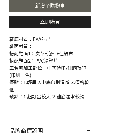
新增至購物車
立即購買
鞋底材質：EVA射出
鞋面材質：
搭配鞋面1：皮革+泡棉+佳績布
搭配鞋面2：PVC滴塑片
工藝可加工部位：中底轉印/側牆轉印
(印刷一色)
優點：1.輕量 2.中底印刷清晰 3.價格較
低
缺點：1.起訂量較大 2.鞋底遇水較滑
品牌商標說明