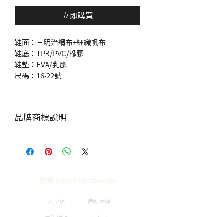
立即購買
鞋面：三明治網布+細織帆布
鞋底：TPR/PVC/橡膠
鞋墊：EVA/乳膠
尺碼：16-22號
品牌商標說明
來圖客製，可用刺繡/印刷加工在
鞋帶上
瀏覽 lienchen.com.tw
人字拖
運動拖鞋