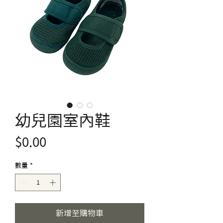
幼兒園室內鞋
價
$0.00
格
數量
*
新增至購物車