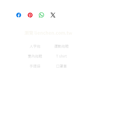
價格僅供參考，實際單價需聯繫
客服，討論數量做工等細節。
瀏覽 lienchen.com.tw
人字拖
運動拖鞋
室內拖鞋
T shirt
手提袋
口罩套
​品牌簡介
隱私政策
​公司簡介
如何訂製