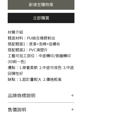
新增至購物車
立即購買
材質介紹
鞋底材料：PU結合橡膠射出
搭配鞋面1：皮革+泡棉+佳績布
搭配鞋面2：PVC滴塑片
工藝可加工部位：中底轉印/側牆轉印
(印刷一色)
優點：1.穿著柔軟 2.中底可改色 3.中底
回彈性好
缺點：1.起訂量較大 2.價格較高
品牌商標說明
產品照片僅供展示，無提供零售
售價說明
服務，造成不便敬請見諒。