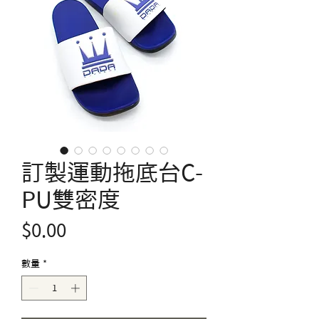
訂製運動拖底台C-
PU雙密度
價
$0.00
格
數量
*