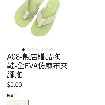
A08-飯店贈品拖
鞋-全EVA仿麻布夾
腳拖
價
$0.00
格
數量
*