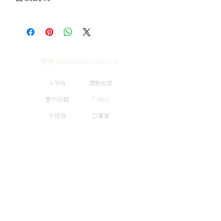
服務，造成不便敬請見諒。
價格僅供參考，實際單價需聯繫
客服，討論數量做工等細節。
瀏覽 lienchen.com.tw
人字拖
運動拖鞋
室內拖鞋
T shirt
手提袋
口罩套
​品牌簡介
隱私政策
​公司簡介
如何訂製