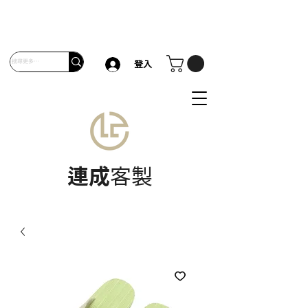
登入
連成
客製