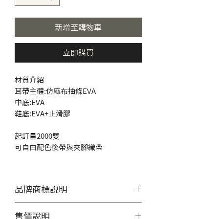
新增至購物車
立即購買
材質介紹
耳帶主體:仿麻布抽條EVA
中底:EVA
鞋底:EVA+止滑膠
起訂量2000雙
可自由配色後帶與夾腳織帶
品牌商標說明
產品照片僅供展示，無提供零售
售價說明