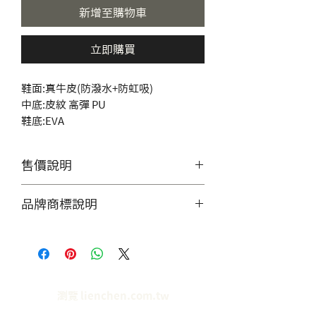
新增至購物車
立即購買
鞋面:真牛皮(防潑水+防虹吸)
中底:皮紋 高彈 PU
鞋底:EVA
售價說明
單價需聯繫客服，討論數量做工
品牌商標說明
等細節。
客服快速回覆,請加入官方
產品照片僅供展示，產品皆為專
LINE:https://lin.ee/iosJK7J
屬訂製，無提供零售服務。
瀏覽 lienchen.com.tw