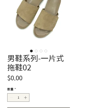
男鞋系列-一片式
拖鞋02
價
$0.00
格
數量
*