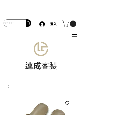
登入
連成
客製