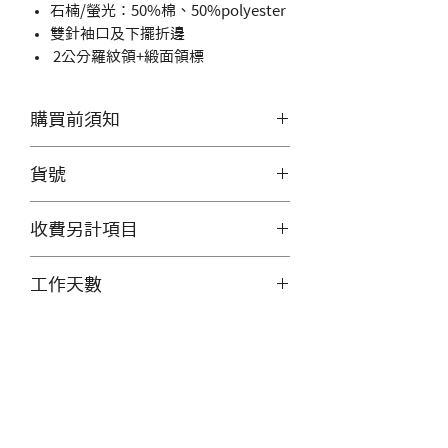
石楠/螢光：50%棉、50%polyester
雙針袖口及下擺折邊
2公分羅紋領+緞面領標
購買前須知
印刷範圍：
請
按此
貨號
印刷設計檔請參考上傳檔案方式
上傳至File內，購買時於欄位中
76000
收費另計項目
輸入你的檔案名稱/資料夾名稱，
收到您的訂單後，若有問題客服
工作天數
會主動與您聯繫。
訂購100件(含)以上, 請私訊客
客製化商品工作天數為付款確認
【如需刺繡服務】
服價格
後，7-10天的工作日(不含例假
刺繡範圍：設計圖檔需於10×10
日)，
公分範圍內，費用請聯繫客服，
如為急件，請先私訊詢問客服。
瀏覽 lienchen.com.tw
請勿於此結帳。