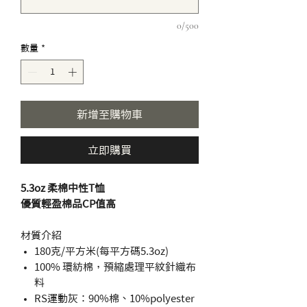
0/500
數量
*
新增至購物車
立即購買
5.3oz 柔棉中性T恤
優質輕盈棉品CP值高
材質介紹
180克/平方米(每平方碼5.3oz)
100% 環紡棉，預縮處理平紋針織布
料
RS運動灰：90%棉、10%polyester