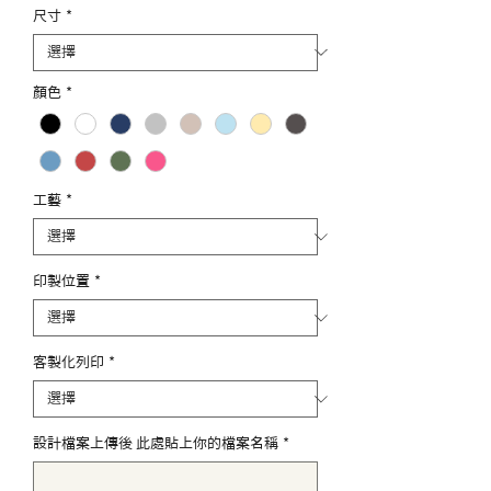
尺寸
*
顏色
*
工藝
*
印製位置
*
客製化列印
*
設計檔案上傳後 此處貼上你的檔案名稱
*