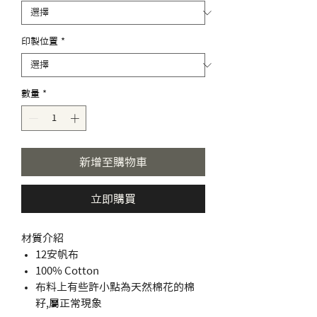
印製位置
*
數量
*
新增至購物車
立即購買
材質介紹
12安帆布
100% Cotton
布料上有些許小點為天然棉花的棉
籽,屬正常現象