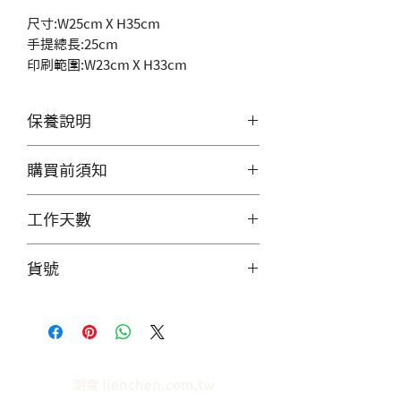
尺寸:W25cm X H35cm
手提總長:25cm
印刷範圍:W23cm X H33cm
保養說明
1.請用中性洗劑，切勿使用漂白
購買前須知
水等強效洗劑,避免退色
2.保持乾燥，潮濕請盡速乾燥，
印刷設計檔請至我的帳戶中File
工作天數
避免發霉。
上傳檔案，購買時於欄位中輸入
3.如需整燙，請用中低溫，高溫
你的檔案名稱/資料夾名稱，收到
客製化商品工作天數為付款確認
貨號
易影響天然棉纖維組織。
您的訂單後，若有問題客服會主
後，7-10天的工作日(不含例假
動與您聯繫。
日)，
#0103
如為急件，請先私訊詢問客服。
瀏覽 lienchen.com.tw