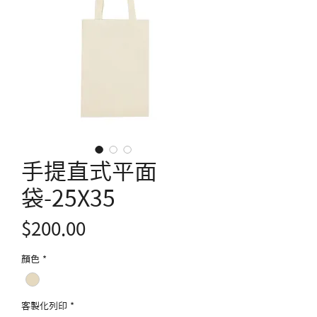
手提直式平面
袋-25X35
價
$200.00
格
顏色
*
客製化列印
*