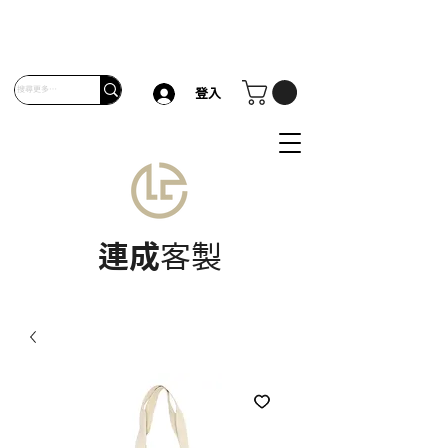
登入
連成
客製