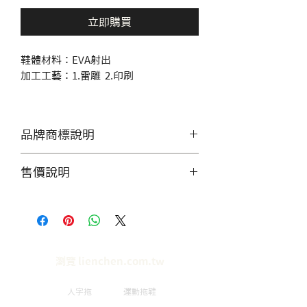
立即購買
鞋體材料：EVA射出
加工工藝：1.雷雕 2.印刷
品牌商標說明
產品照片僅供展示，無提供零售
售價說明
服務，造成不便敬請見諒。
價格僅供參考，實際單價需聯繫
客服，討論數量做工等細節。
瀏覽 lienchen.com.tw
人字拖
運動拖鞋