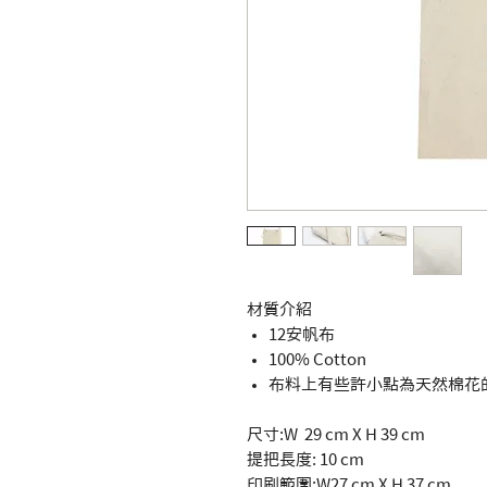
材質介紹
12安帆布
100% Cotton
布料上有些許小點為天然棉花
尺寸:W 29 cm X H 39 cm
提把長度: 10 cm
印刷範圍:W27 cm X H 37 cm