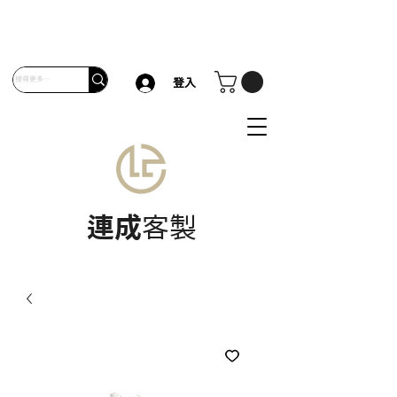
登入
連成
客製