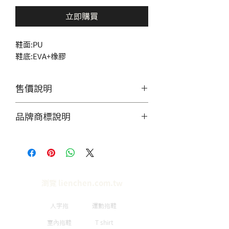
立即購買
鞋面:PU
鞋底:EVA+橡膠
售價說明
價格僅供參考，實際單價需聯繫
品牌商標說明
客服，討論數量做工等細節。
產品照片僅供展示，無提供零售
服務，造成不便敬請見諒。
瀏覽 lienchen.com.tw
人字拖
運動拖鞋
室內拖鞋
T shirt