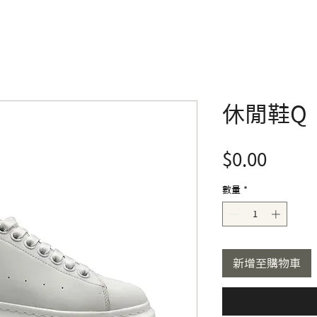
休閒鞋Q
價
$0.00
格
數量
*
新增至購物車