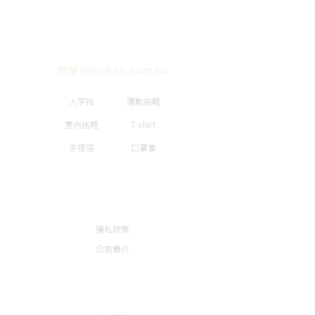
瀏覽 lienchen.com.tw
人字拖
運動拖鞋
室內拖鞋
T shirt
手提袋
口罩套
​品牌簡介
隱私政策
​公司簡介
如何訂製